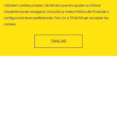
Utilitzem cookies pròpies i de tercers que ens ajuden a millorar
l'experiència de navegació. Consulta la nostra Política de Privacitat o
configura les teves preferències. Fes clic a TANCAR per acceptar les
cookies.
TANCAR
Freskibo
Una nova categoria de peix
en el mercat