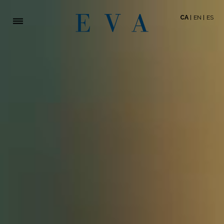
CA
EN
ES